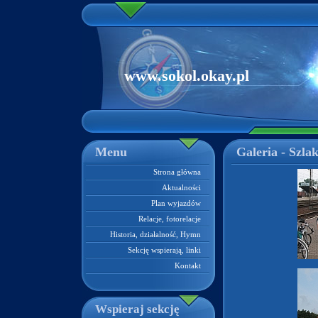
www.sokol.okay.pl
Menu
Galeria - Szla
Strona główna
Aktualności
Plan wyjazdów
Relacje, fotorelacje
Historia, działalność, Hymn
Sekcję wspierają, linki
Kontakt
Wspieraj sekcję