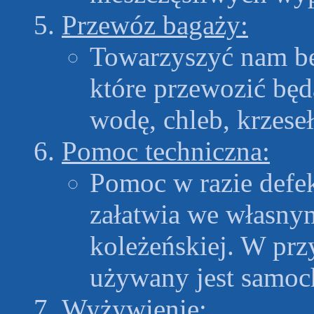
Przewóz bagaży:
Towarzyszyć nam b
które przewozić będą
wodę, chleb, krzesełk
Pomoc techniczna:
Pomoc w razie defe
załatwia we własny
koleżeńskiej. W pr
używany jest samoc
Wyżywienie: