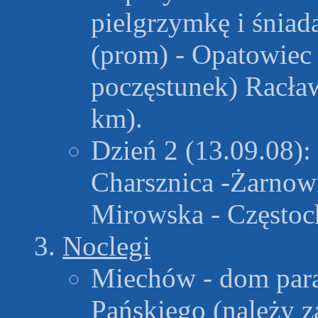
pielgrzymkę i śniada
(prom) - Opatowiec 
poczęstunek) Racła
km).
Dzień 2 (13.09.08):
Charsznica -Żarnowi
Mirowska - Częstoc
Noclegi
Miechów - dom para
Pańskiego (należy za