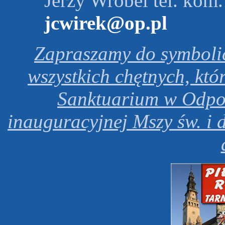
Jerzy Wróbel tel. kom.
jcwirek@op.pl
Zapraszamy do symbolic
wszystkich chętnych, kt
Sanktuarium w Odpor
inauguracyjnej Mszy św. i