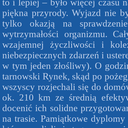
to i lepiej – było więcej czasu 
piękna przyrody. Wyjazd nie b
tylko okazją na sprawdzeni
wytrzymałości organizmu. Cał
wzajemnej życzliwości i kole
niebezpiecznych zdarzeń i uste
w tym jeden złośliwy). O godzi
tarnowski Rynek, skąd po pożegn
wszyscy rozjechali się do domó
ok. 210 km ze średnią efekty
docenić ich solidne przygotowa
na trasie. Pamiątkowe dyplomy 