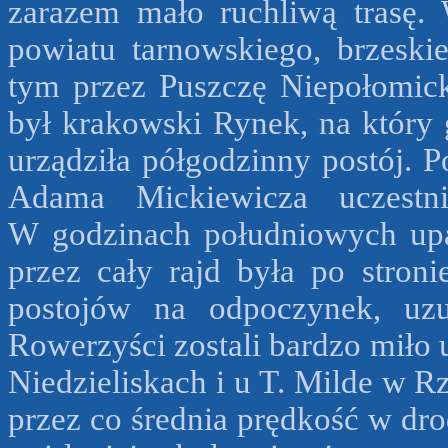
zarazem mało ruchliwą trasę.
powiatu tarnowskiego, brzeski
tym przez Puszczę Niepołomic
był krakowski Rynek, na który g
urządziła półgodzinny postój.
Adama Mickiewicza uczestn
W godzinach południowych upa
przez cały rajd była po stroni
postojów na odpoczynek, uzup
Rowerzyści zostali bardzo miło 
Niedzieliskach i u T. Milde w R
przez co średnia prędkość w dro